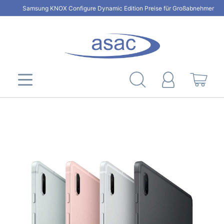
Samsung KNOX Configure Dynamic Edition Preise für Großabnehmer